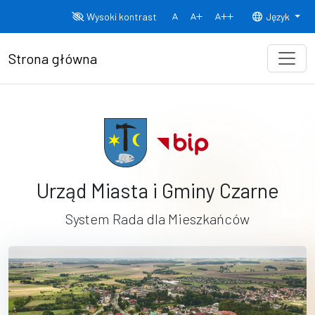
Przejdź do treści
Wysoki kontrast
Język
Normalny rozmiar czcionki
Rozmiar czcionki 150%
Rozmiar czcionki
Strona główna
Urząd Miasta i Gminy Czarne
System Rada dla Mieszkańców